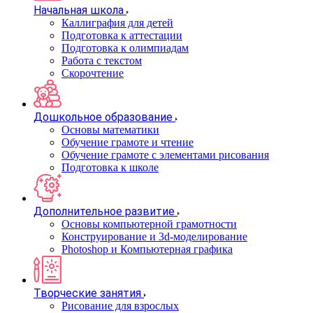
Начальная школа
Каллиграфия для детей
Подготовка к аттестации
Подготовка к олимпиадам
Работа с текстом
Скорочтение
Дошкольное образование
Основы математики
Обучение грамоте и чтение
Обучение грамоте с элементами рисования
Подготовка к школе
Дополнительное развитие
Основы компьютерной грамотности
Конструирование и 3d-моделирование
Photoshop и Компьютерная графика
Творческие занятия
Рисование для взрослых