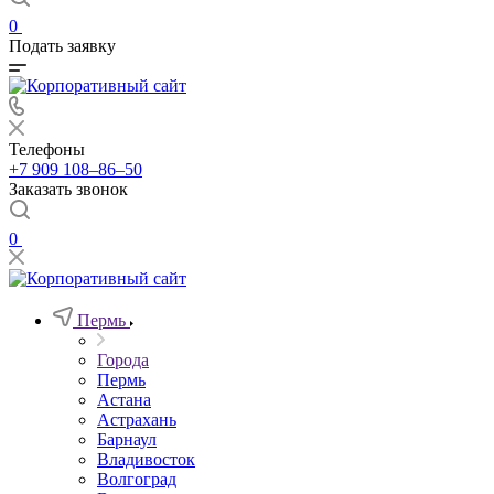
0
Подать заявку
Телефоны
+7 909 108‒86‒50
Заказать звонок
0
Пермь
Города
Пермь
Астана
Астрахань
Барнаул
Владивосток
Волгоград