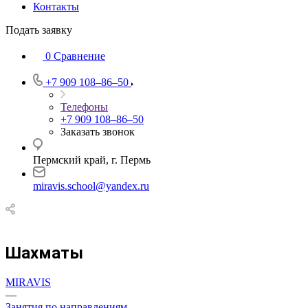
Контакты
Подать заявку
0
Сравнение
+7 909 108‒86‒50
Телефоны
+7 909 108‒86‒50
Заказать звонок
Пермский край, г. Пермь
miravis.school@yandex.ru
Шахматы
MIRAVIS
—
Занятия по направлениям