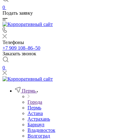
0
Подать заявку
Телефоны
+7 909 108‒86‒50
Заказать звонок
0
Пермь
Города
Пермь
Астана
Астрахань
Барнаул
Владивосток
Волгоград