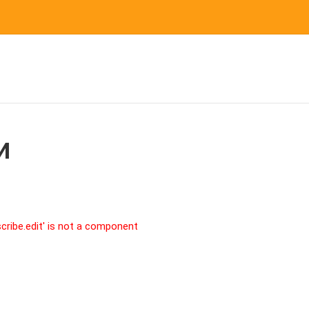
и
bscribe.edit' is not a component