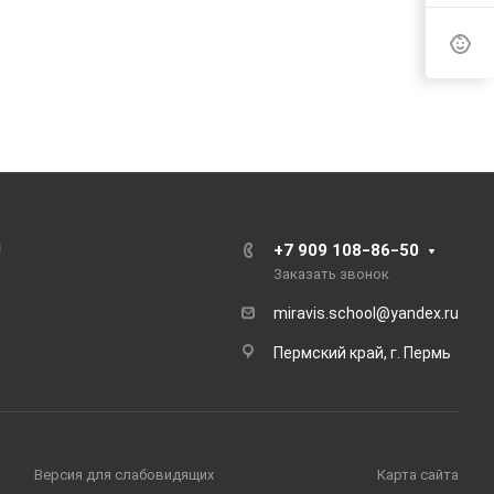
ы
+7 909 108‒86‒50
Заказать звонок
miravis.school@yandex.ru
Пермский край, г. Пермь
Версия для слабовидящих
Карта сайта