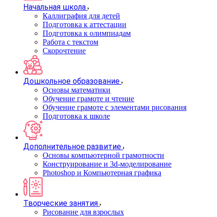
Начальная школа
Каллиграфия для детей
Подготовка к аттестации
Подготовка к олимпиадам
Работа с текстом
Скорочтение
Дошкольное образование
Основы математики
Обучение грамоте и чтение
Обучение грамоте с элементами рисования
Подготовка к школе
Дополнительное развитие
Основы компьютерной грамотности
Конструирование и 3d-моделирование
Photoshop и Компьютерная графика
Творческие занятия
Рисование для взрослых